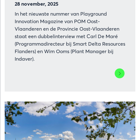
28 november, 2025
In het nieuwste nummer van Playground
Innovation Magazine van POM Oost-
Vlaanderen en de Provincie Oost-Vlaanderen
staat een dubbelinterview met Carl De Maré
(Programmadirecteur bij Smart Delta Resources
Flanders) en Wim Ooms (Plant Manager bij
Indaver).
Lees
meer
over
Restwarmt
in
Oost-
Vlaanderen
van
verborgen
bron