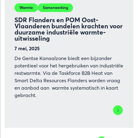
Warmte
Samenwerking
SDR Flanders en POM Oost-
Vlaanderen bundelen krachten voor
duurzame industriële warmte-
uitwisseling
7 mei, 2025
De Gentse Kanaalzone biedt een bijzonder
potentieel voor het hergebruiken van industriële
restwarmte. Via de Taskforce B2B Heat van
Smart Delta Resources Flanders worden vraag
en aanbod aan warmte systematisch in kaart
gebracht.
Lees
meer
over
SDR
Flanders