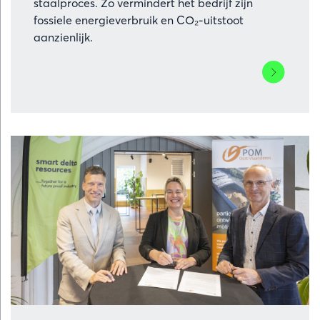
staalproces. Zo vermindert het bedrijf zijn
fossiele energieverbruik en CO₂-uitstoot
aanzienlijk.
Lees
meer
over
ArcelorMitt
Belgium
investeert
in
stoomturbi
voor
groene
energie
en
koolstofar
staalproduc