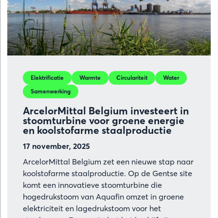
tot
industriële
kracht
Elektrificatie
Warmte
Circulariteit
Water
Samenwerking
ArcelorMittal Belgium investeert in
stoomturbine voor groene energie
en koolstofarme staalproductie
17 november, 2025
ArcelorMittal Belgium zet een nieuwe stap naar
koolstofarme staalproductie. Op de Gentse site
komt een innovatieve stoomturbine die
hogedrukstoom van Aquafin omzet in groene
elektriciteit en lagedrukstoom voor het