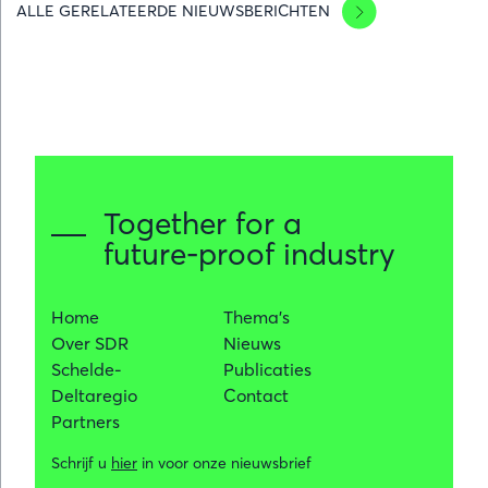
ALLE GERELATEERDE NIEUWSBERICHTEN
en
POM
Oost-
Vlaandere
bundelen
krachten
voor
duurzame
Together for a
industriële
future-proof industry
warmte-
uitwisseling
Home
Thema's
Over SDR
Nieuws
Schelde-
Publicaties
Deltaregio
Contact
Partners
Schrijf u
hier
in voor onze nieuwsbrief